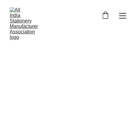
All India Stationery 
Manufacturer Association
Connecting stationery manufacturers across 
India effectively.
10, G9 Business Centre, Kararwa Road
Dindoli, Surat-394210, Gujarat, INDIA.
Support